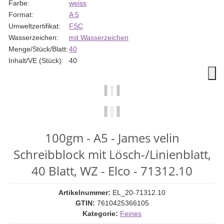
Farbe:
weiss
Format:
A 5
Umweltzertifikat:
FSC
Wasserzeichen:
mit Wasserzeichen
Menge/Stück/Blatt:
40
Inhalt/VE (Stück):
40
100gm - A5 - James velin
Schreibblock mit Lösch-/Linienblatt,
40 Blatt, WZ - Elco - 71312.10
Artikelnummer:
EL_20-71312.10
GTIN:
7610425366105
Kategorie:
Feines