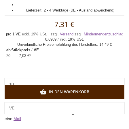
Lieferzeit:
2 - 4 Werktage
(DE - Ausland abweichend)
7,31 €
pro 1 VE
exkl. 19% USt. , zzgl.
Versand
zzgl.
Mindermengenzuschlag
8.6989 / inkl. 19% USt.
Unverbindliche Preisempfehlung des Herstellers:
14,49 €
ab
Stückpreis / VE
20
7,03 €
*
IN DEN WARENKORB
x
Bitte beachten Sie die Mindestabnahme von 10 VE.
VE
Sie wünschen kleinere Abnahmemengen? Dann senden Sie uns
eine
Mail