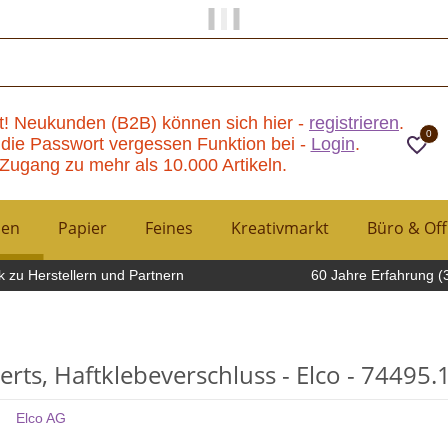
Papier und Mehr gibt es hier!
t! Neukunden (B2B) können sich hier -
registrieren
.
0
die Passwort vergessen Funktion bei -
Login
.
Zugang zu mehr als 10.000 Artikeln.
hen
Papier
Feines
Kreativmarkt
Büro & Off
 zu Herstellern und Partnern
60 Jahre Erfahrung (
erts, Haftklebeverschluss - Elco - 74495.
Elco AG