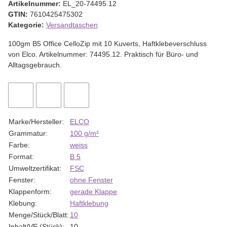
Artikelnummer:
EL_20-74495.12
GTIN:
7610425475302
Kategorie:
Versandtaschen
100gm B5 Office CelloZip mit 10 Kuverts, Haftklebeverschluss
von Elco. Artikelnummer: 74495.12. Praktisch für Büro- und
Alltagsgebrauch.
Marke/Hersteller:
ELCO
Grammatur:
100 g/m²
Farbe:
weiss
Format:
B 5
Umweltzertifikat:
FSC
Fenster:
ohne Fenster
Klappenform:
gerade Klappe
Klebung:
Haftklebung
Menge/Stück/Blatt:
10
Inhalt/VE (Stück):
10