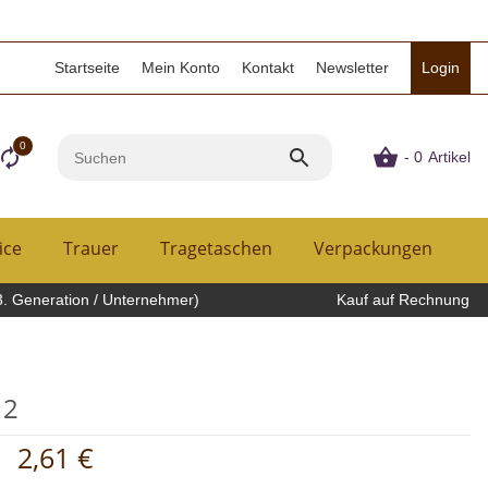
Startseite
Mein Konto
Kontakt
Newsletter
Login
0
- 0
Artikel
ice
Trauer
Tragetaschen
Verpackungen
H
3. Generation / Unternehmer)
Kauf auf Rechnung
12
2,61 €