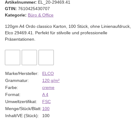
Artikelnummer:
EL_20-29469.41
GTIN:
7610425430707
Kategorie:
Büro & Office
120gm A4 Ordo classico Karton, 100 Stück, ohne Linienaufdruck,
Elco 29469.41. Perfekt für stilvolle und professionelle
Präsentationen.
Marke/Hersteller:
ELCO
Grammatur:
120 g/m²
Farbe:
creme
Format:
A 4
Umweltzertifikat:
FSC
Menge/Stück/Blatt:
100
Inhalt/VE (Stück):
100