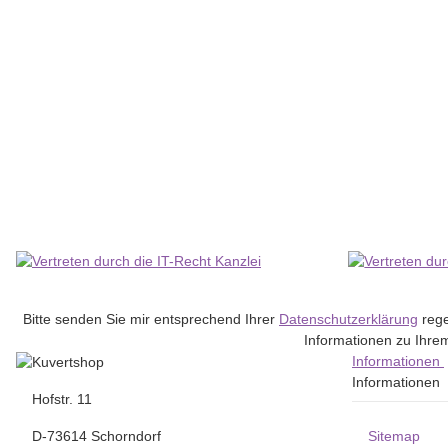
ELCO AG
120gm - A4 - Ordo classico Karton mit 100 Ordo classico mit L
21,71 €
*
Lieferzeit:
2 - 4 Werktage
(DE - Ausland abweichend)
Bitte senden Sie mir entsprechend Ihrer
Datenschutzerklärung
rege
Informationen zu Ihrem
Informationen
Informationen
Hofstr. 11
D-73614 Schorndorf
Sitemap