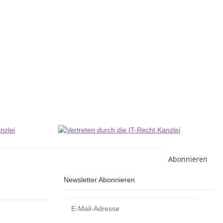
E
12
2
Li
Abonnieren
Newsletter Abonnieren