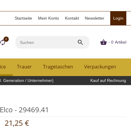
Startseite
Mein Konto
Kontakt
Newsletter
Login
0
- 0
Artikel
ice
Trauer
Tragetaschen
Verpackungen
H
3. Generation / Unternehmer)
Kauf auf Rechnung
Elco - 29469.41
21,25 €