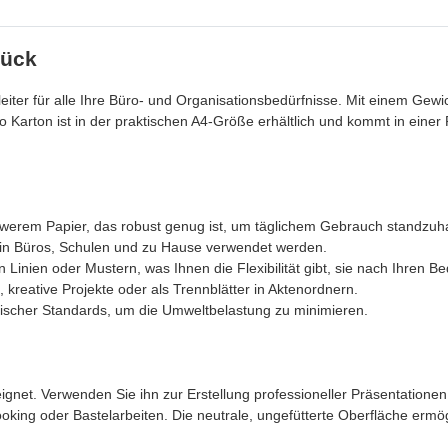
tück
iter für alle Ihre Büro- und Organisationsbedürfnisse. Mit einem Gewic
o Karton ist in der praktischen A4-Größe erhältlich und kommt in einer
werem Papier, das robust genug ist, um täglichem Gebrauch standzuha
 in Büros, Schulen und zu Hause verwendet werden.
n Linien oder Mustern, was Ihnen die Flexibilität gibt, sie nach Ihren Be
, kreative Projekte oder als Trennblätter in Aktenordnern.
gischer Standards, um die Umweltbelastung zu minimieren.
ignet. Verwenden Sie ihn zur Erstellung professioneller Präsentatione
booking oder Bastelarbeiten. Die neutrale, ungefütterte Oberfläche ermö