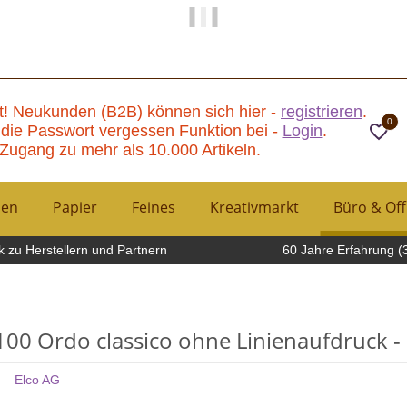
Papier und Mehr gibt es hier!
t! Neukunden (B2B) können sich hier -
registrieren
.
0
die Passwort vergessen Funktion bei -
Login
.
Zugang zu mehr als 10.000 Artikeln.
hen
Papier
Feines
Kreativmarkt
Büro & Off
 zu Herstellern und Partnern
60 Jahre Erfahrung (
100 Ordo classico ohne Linienaufdruck - 
Elco AG