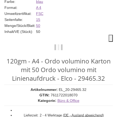
Farbe:
blau
Format:
A 4
Umweltzertifikat:
FSC
Seitenfalte:
15
Menge/Stück/Blatt:
50
Inhalt/VE (Stück):
50
120gm - A4 - Ordo volumino Karton
mit 50 Ordo volumino mit
Linienaufdruck - Elco - 29465.32
Artikelnummer:
EL_20-29465.32
GTIN:
7611722018070
Kategorie:
Büro & Office
Lieferzeit:
2 - 4 Werktage
(DE - Ausland abweichend)