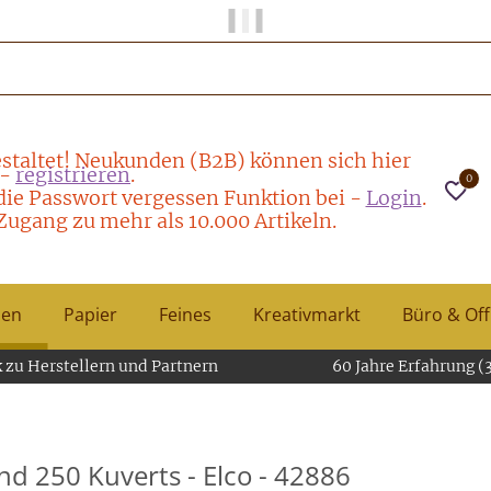
Papier und Mehr gibt es hier!
staltet! Neukunden (B2B) können sich hier
-
registrieren
.
0
die Passwort vergessen Funktion bei -
Login
.
Zugang zu mehr als 10.000 Artikeln.
hen
Papier
Feines
Kreativmarkt
Büro & Off
 zu Herstellern und Partnern
60 Jahre Erfahrung (
nd 250 Kuverts - Elco - 42886