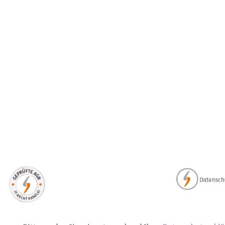
ELCO AG
120gm - C6 - Prestige Box mit Deckel und 250 Kuverts - Elco -
25,89 €
*
Lieferzeit:
2 - 4 Werktage
(DE - Ausland abweichend)