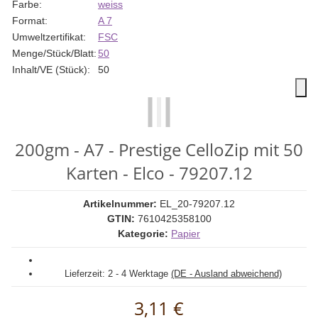
Farbe:
weiss
Format:
A 7
Umweltzertifikat:
FSC
Menge/Stück/Blatt:
50
Inhalt/VE (Stück):
50
200gm - A7 - Prestige CelloZip mit 50
Karten - Elco - 79207.12
Artikelnummer:
EL_20-79207.12
GTIN:
7610425358100
Kategorie:
Papier
Lieferzeit:
2 - 4 Werktage
(DE - Ausland abweichend)
3,11 €