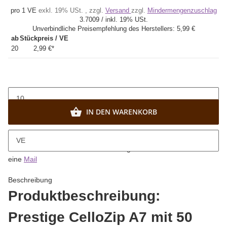
pro 1 VE
exkl. 19% USt. , zzgl.
Versand
zzgl.
Mindermengenzuschlag
3.7009 / inkl. 19% USt.
Unverbindliche Preisempfehlung des Herstellers:
5,99 €
ab
Stückpreis / VE
20
2,99 €
*
IN DEN WARENKORB
x
Bitte beachten Sie die Mindestabnahme von 10 VE.
VE
Sie wünschen kleinere Abnahmemengen? Dann senden Sie uns
eine
Mail
Beschreibung
Produktbeschreibung:
Prestige CelloZip A7 mit 50