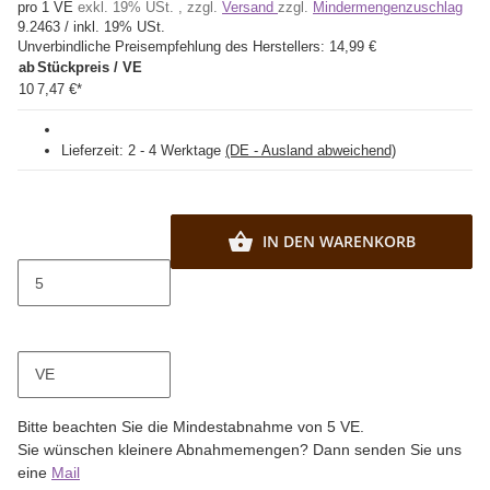
pro 1 VE
exkl. 19% USt. , zzgl.
Versand
zzgl.
Mindermengenzuschlag
9.2463 / inkl. 19% USt.
Unverbindliche Preisempfehlung des Herstellers:
14,99 €
ab
Stückpreis / VE
10
7,47 €
*
Lieferzeit:
2 - 4 Werktage
(DE - Ausland abweichend)
IN DEN WARENKORB
VE
x
Bitte beachten Sie die Mindestabnahme von 5 VE.
Sie wünschen kleinere Abnahmemengen? Dann senden Sie uns
eine
Mail