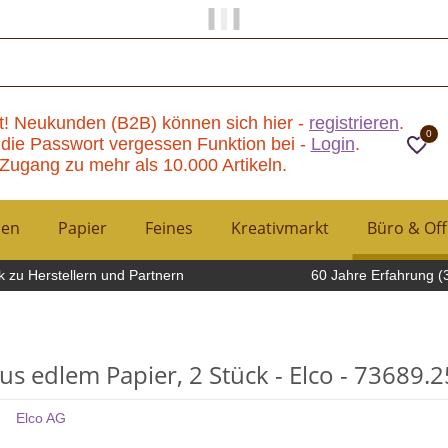
Papier und Mehr gibt es hier!
t! Neukunden (B2B) können sich hier -
registrieren
.
0
die Passwort vergessen Funktion bei -
Login
.
Zugang zu mehr als 10.000 Artikeln.
hen
Papier
Feines
Kreativmarkt
Büro & Off
 zu Herstellern und Partnern
60 Jahre Erfahrung (
s edlem Papier, 2 Stück - Elco - 73689.2
Elco AG