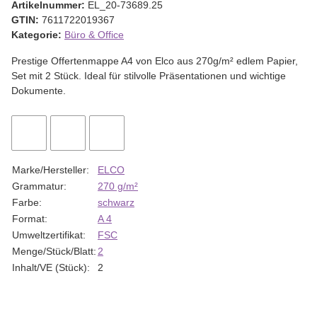
Artikelnummer:
EL_20-73689.25
GTIN:
7611722019367
Kategorie:
Büro & Office
Prestige Offertenmappe A4 von Elco aus 270g/m² edlem Papier,
Set mit 2 Stück. Ideal für stilvolle Präsentationen und wichtige
Dokumente.
Marke/Hersteller:
ELCO
Grammatur:
270 g/m²
Farbe:
schwarz
Format:
A 4
Umweltzertifikat:
FSC
Menge/Stück/Blatt:
2
Inhalt/VE (Stück):
2