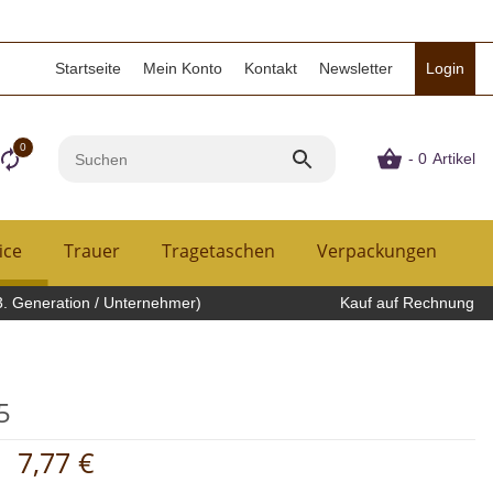
Startseite
Mein Konto
Kontakt
Newsletter
Login
0
- 0
Artikel
ice
Trauer
Tragetaschen
Verpackungen
H
3. Generation / Unternehmer)
Kauf auf Rechnung
5
7,77 €