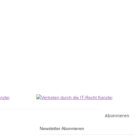
E
12
2
Li
Abonnieren
Newsletter Abonnieren