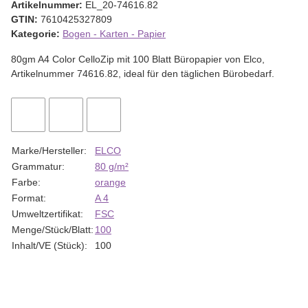
Artikelnummer:
EL_20-74616.82
GTIN:
7610425327809
Kategorie:
Bogen - Karten - Papier
80gm A4 Color CelloZip mit 100 Blatt Büropapier von Elco,
Artikelnummer 74616.82, ideal für den täglichen Bürobedarf.
Marke/Hersteller:
ELCO
Grammatur:
80 g/m²
Farbe:
orange
Format:
A 4
Umweltzertifikat:
FSC
Menge/Stück/Blatt:
100
Inhalt/VE (Stück):
100