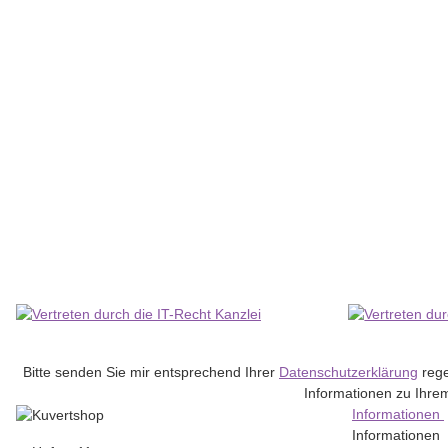
ELCO AG
120gm - A4 - Ordo discreta Karton mit 100 Ordo discreta - Elc
20,41 €
*
Lieferzeit:
2 - 4 Werktage
(DE - Ausland abweichend)
Bitte senden Sie mir entsprechend Ihrer
Datenschutzerklärung
rege
Informationen zu Ihrem
Informationen
Informationen