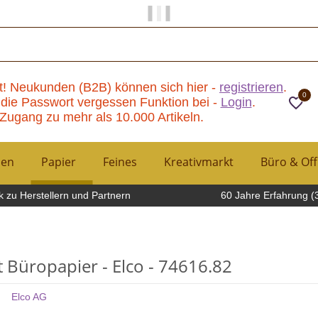
Papier und Mehr gibt es hier!
t! Neukunden (B2B) können sich hier -
registrieren
.
0
die Passwort vergessen Funktion bei -
Login
.
Zugang zu mehr als 10.000 Artikeln.
hen
Papier
Feines
Kreativmarkt
Büro & Off
 zu Herstellern und Partnern
60 Jahre Erfahrung (
t Büropapier - Elco - 74616.82
Elco AG