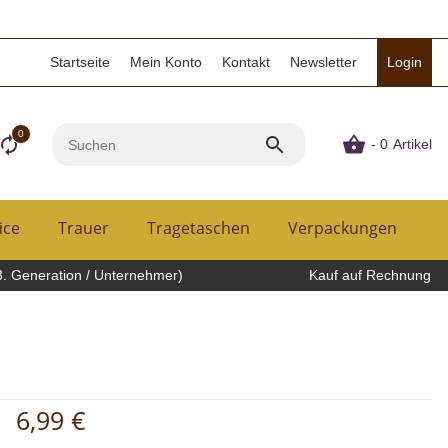
Startseite
Mein Konto
Kontakt
Newsletter
Login
0
- 0
Artikel
ice
Trauer
Tragetaschen
Verpackungen
H
3. Generation / Unternehmer)
Kauf auf Rechnung
6,99 €