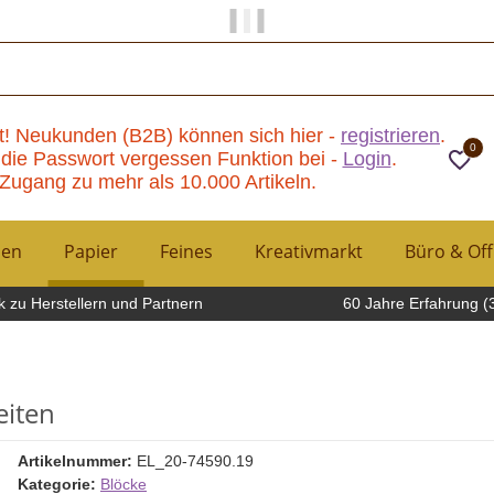
Papier und Mehr gibt es hier!
t! Neukunden (B2B) können sich hier -
registrieren
.
0
die Passwort vergessen Funktion bei -
Login
.
Zugang zu mehr als 10.000 Artikeln.
hen
Papier
Feines
Kreativmarkt
Büro & Off
 zu Herstellern und Partnern
60 Jahre Erfahrung (
eiten
Artikelnummer:
EL_20-74590.19
Kategorie:
Blöcke