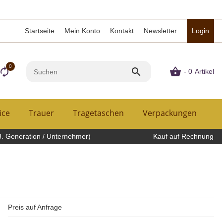
Startseite
Mein Konto
Kontakt
Newsletter
Login
0
- 0
Artikel
ice
Trauer
Tragetaschen
Verpackungen
H
3. Generation / Unternehmer)
Kauf auf Rechnung
Preis auf Anfrage