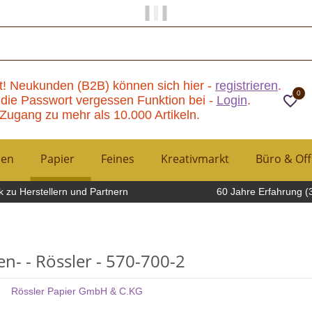
Papier und Mehr gibt es hier!
t! Neukunden (B2B) können sich hier -
registrieren
.
0
die Passwort vergessen Funktion bei -
Login
.
Zugang zu mehr als 10.000 Artikeln.
hen
Papier
Feines
Kreativmarkt
Büro & Off
 zu Herstellern und Partnern
60 Jahre Erfahrung (
- - Rössler - 570-700-2
Rössler Papier GmbH & C.KG