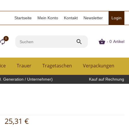
Startseite
Mein Konto
Kontakt
Newsletter
Login
0
- 0
Artikel
ice
Trauer
Tragetaschen
Verpackungen
H
3. Generation / Unternehmer)
Kauf auf Rechnung
25,31 €