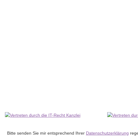
ColomPac® Verpackung mit Sicherungslaschen braun 352 x 23
30,43 €
*
Lieferzeit:
3 - 6 Werktage
(DE - Ausland abweichend)
Bitte senden Sie mir entsprechend Ihrer
Datenschutzerklärung
rege