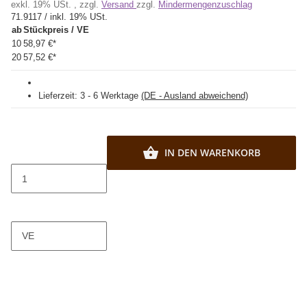
exkl. 19% USt. , zzgl.
Versand
zzgl.
Mindermengenzuschlag
71.9117 / inkl. 19% USt.
ab
Stückpreis / VE
10
58,97 €
*
20
57,52 €
*
Lieferzeit:
3 - 6 Werktage
(DE - Ausland abweichend)
IN DEN WARENKORB
VE