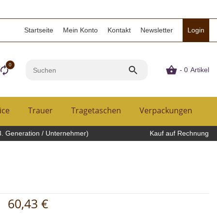
Startseite
Mein Konto
Kontakt
Newsletter
Login
0
- 0
Artikel
ice
Trauer
Tragetaschen
Verpackungen
H
3. Generation / Unternehmer)
Kauf auf Rechnung
60,43 €