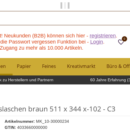
Papier und Mehr gibt es hier!
t! Neukunden (B2B) können sich hier -
registrieren
.
0
die Passwort vergessen Funktion bei -
Login
.
Zugang zu mehr als 10.000 Artikeln.
hen
Papier
Feines
Kreativmarkt
Büro & Off
 zu Herstellern und Partnern
60 Jahre Erfahrung (
laschen braun 511 x 344 x-102 - C3
Artikelnummer:
MK_10-30000234
GTIN:
4033660000000