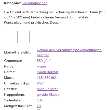
Kategorie:
Versandtaschen
Die ColomPac® Verpackung mit Sicherungslaschen in Braun (511
x 344 x 102 mm) bietet sicheren Versand durch stabile
Konstruktion und praktisches Design.
ColomPac® Versandverpackungen
mayer-
Marke/Hersteller:
bestpac
Grammatur:
550 g/m²
Farbe:
braun
Format:
Sonderformat
Masse:
465x330x92
Umweltzertifikat:
FSC
Fenster:
ohne Fenster
Klappenform:
gerade Klappe
Seitenfalte:
102
Menge/Stück/Blatt:
20