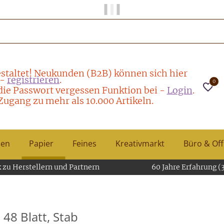
Papier und Mehr gibt es hier!
staltet! Neukunden (B2B) können sich hier
-
registrieren
.
0
die Passwort vergessen Funktion bei -
Login
.
Zugang zu mehr als 10.000 Artikeln.
hen
Papier
Feines
Kreativmarkt
Büro & Off
 zu Herstellern und Partnern
60 Jahre Erfahrung (
48 Blatt, Stab