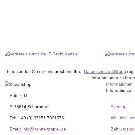
MAILmedia® Briefhüllen weiß 114x162 - C6
22,13 €
*
Lieferzeit:
3 - 6 Werktage
(DE - Ausland abweichend)
Bitte senden Sie mir entsprechend Ihrer
Datenschutzerklärung
rege
Informationen zu Ihrem
Informationen
Informationen
Hofstr. 11
D-73614 Schorndorf
Sitemap
Tel: +49 (0) 07151 7061573
Wir über un
Email:
info@hannenpapier.de
Zahlungsmög