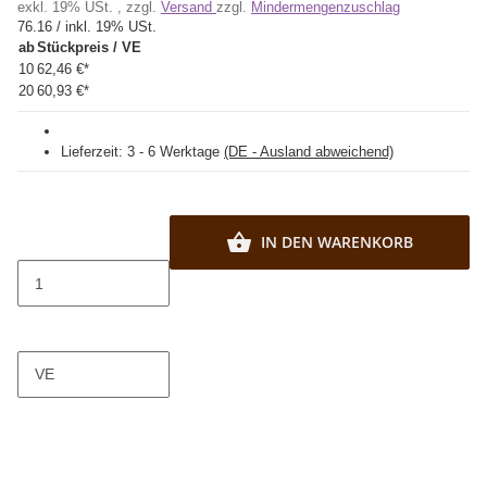
exkl. 19% USt. , zzgl.
Versand
zzgl.
Mindermengenzuschlag
76.16 / inkl. 19% USt.
ab
Stückpreis / VE
10
62,46 €
*
20
60,93 €
*
Lieferzeit:
3 - 6 Werktage
(DE - Ausland abweichend)
IN DEN WARENKORB
VE