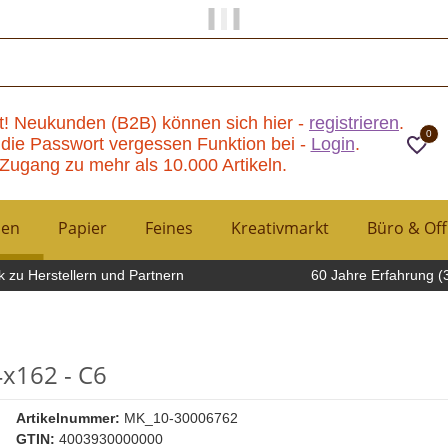
Papier und Mehr gibt es hier!
t! Neukunden (B2B) können sich hier -
registrieren
.
0
die Passwort vergessen Funktion bei -
Login
.
Zugang zu mehr als 10.000 Artikeln.
hen
Papier
Feines
Kreativmarkt
Büro & Off
 zu Herstellern und Partnern
60 Jahre Erfahrung (
x162 - C6
Artikelnummer:
MK_10-30006762
GTIN:
4003930000000