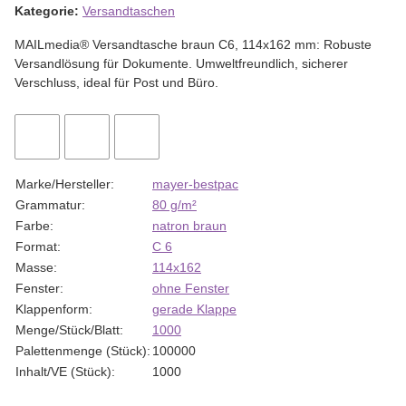
Kategorie:
Versandtaschen
MAILmedia® Versandtasche braun C6, 114x162 mm: Robuste
Versandlösung für Dokumente. Umweltfreundlich, sicherer
Verschluss, ideal für Post und Büro.
Marke/Hersteller:
mayer-bestpac
Grammatur:
80 g/m²
Farbe:
natron braun
Format:
C 6
Masse:
114x162
Fenster:
ohne Fenster
Klappenform:
gerade Klappe
Menge/Stück/Blatt:
1000
Palettenmenge (Stück):
100000
Inhalt/VE (Stück):
1000