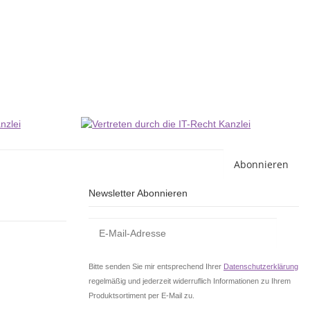
MA
1
Li
Abonnieren
Newsletter Abonnieren
Bitte senden Sie mir entsprechend Ihrer
Datenschutzerklärung
regelmäßig und jederzeit widerruflich Informationen zu Ihrem
Produktsortiment per E-Mail zu.