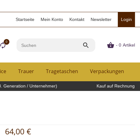
Startseite
Mein Konto
Kontakt
Newsletter
Login
0
- 0
Artikel
ice
Trauer
Tragetaschen
Verpackungen
H
3. Generation / Unternehmer)
Kauf auf Rechnung
64,00 €