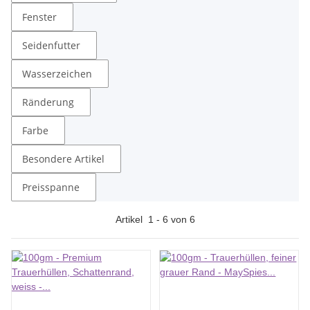
Fenster
Seidenfutter
Wasserzeichen
Ränderung
Farbe
Besondere Artikel
Preisspanne
Artikel
1
-
6
von
6