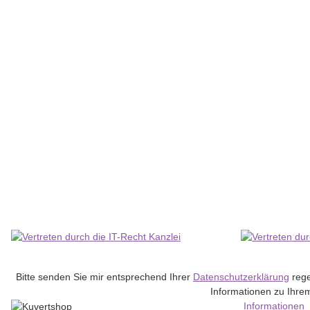
ColomPac® Paket-Versandkarton braun 285 x 190 x 100 - C5
16,01 €
*
Lieferzeit:
3 - 6 Werktage
(DE - Ausland abweichend)
Bitte senden Sie mir entsprechend Ihrer
Datenschutzerklärung
rege
Informationen zu Ihrem
Informationen