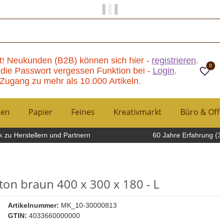
Papier und Mehr gibt es hier!
t! Neukunden (B2B) können sich hier -
registrieren
.
0
die Passwort vergessen Funktion bei -
Login
.
Zugang zu mehr als 10.000 Artikeln.
hen
Papier
Feines
Kreativmarkt
Büro & Off
 zu Herstellern und Partnern
60 Jahre Erfahrung (
on braun 400 x 300 x 180 - L
Artikelnummer:
MK_10-30000813
GTIN:
4033660000000