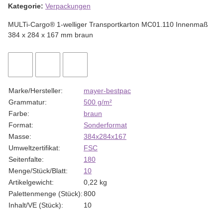
Kategorie:
Verpackungen
MULTi-Cargo® 1-welliger Transportkarton MC01.110 Innenmaß
384 x 284 x 167 mm braun
Marke/Hersteller:
mayer-bestpac
Grammatur:
500 g/m²
Farbe:
braun
Format:
Sonderformat
Masse:
384x284x167
Umweltzertifikat:
FSC
Seitenfalte:
180
Menge/Stück/Blatt:
10
Artikelgewicht:
0,22
kg
Palettenmenge (Stück):
800
Inhalt/VE (Stück):
10