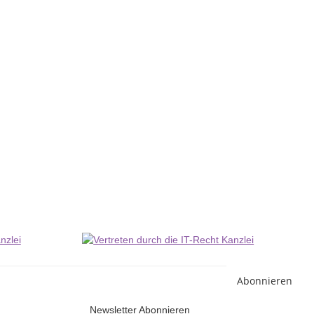
Co
2
Li
Abonnieren
Newsletter Abonnieren