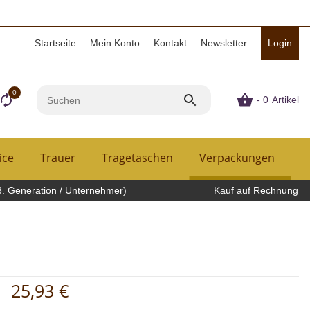
Startseite
Mein Konto
Kontakt
Newsletter
Login
0
- 0
Artikel
ice
Trauer
Tragetaschen
Verpackungen
H
3. Generation / Unternehmer)
Kauf auf Rechnung
25,93 €