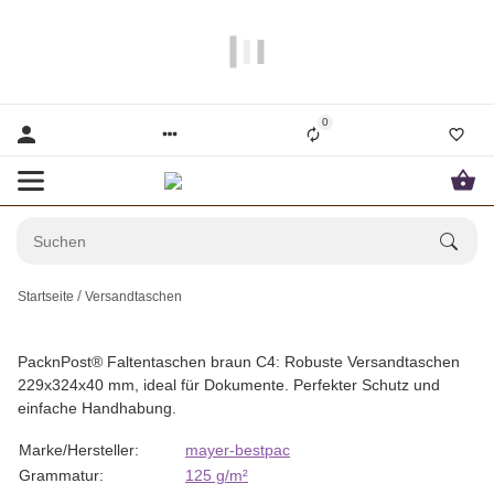
Papier und Mehr gibt es hier!
0
Startseite
Versandtaschen
PacknPost® Faltentaschen braun C4: Robuste Versandtaschen
229x324x40 mm, ideal für Dokumente. Perfekter Schutz und
einfache Handhabung.
Marke/Hersteller:
mayer-bestpac
Grammatur:
125 g/m²