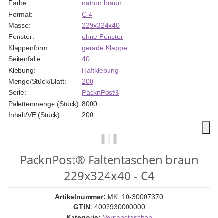
Farbe:
natron braun
Format:
C 4
Masse:
229x324x40
Fenster:
ohne Fenster
Klappenform:
gerade Klappe
Seitenfalte:
40
Klebung:
Haftklebung
Menge/Stück/Blatt:
200
Serie:
PacknPost®
Palettenmenge (Stück):
8000
Inhalt/VE (Stück):
200
PacknPost® Faltentaschen braun
229x324x40 - C4
Artikelnummer:
MK_10-30007370
GTIN:
4003930000000
Kategorie:
Versandtaschen