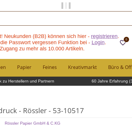
Papier und Mehr gibt es hier!
t! Neukunden (B2B) können sich hier -
registrieren
.
0
die Passwort vergessen Funktion bei -
Login
.
Zugang zu mehr als 10.000 Artikeln.
hen
Papier
Feines
Kreativmarkt
Büro & Off
 zu Herstellern und Partnern
60 Jahre Erfahrung (
druck - Rössler - 53-10517
Rössler Papier GmbH & C.KG