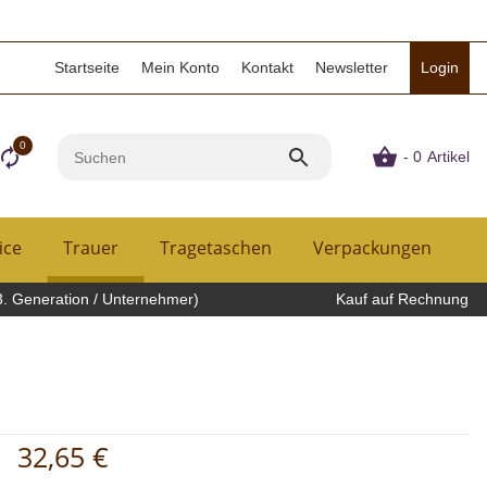
Startseite
Mein Konto
Kontakt
Newsletter
Login
0
- 0
Artikel
ice
Trauer
Tragetaschen
Verpackungen
H
3. Generation / Unternehmer)
Kauf auf Rechnung
32,65 €