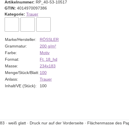
Artikelnummer:
RP_40-53-10517
GTIN:
4014970097386
Kategorie:
Trauer
Marke/Hersteller:
RÖSSLER
Grammatur:
200 g/m²
Farbe:
Motiv
Format:
Ft. 18_hd
Masse:
234x183
Menge/Stück/Blatt:
100
Anlass:
Trauer
Inhalt/VE (Stück):
100
 · weiß glatt · Druck nur auf der Vorderseite · Flächenmasse des Pap