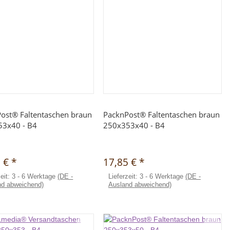
Schnellkauf
Schnellkauf
ost® Faltentaschen braun
PacknPost® Faltentaschen braun
53x40 - B4
250x353x40 - B4
0 €
*
17,85 €
*
zeit:
3 - 6 Werktage
(DE -
Lieferzeit:
3 - 6 Werktage
(DE -
nd abweichend)
Ausland abweichend)