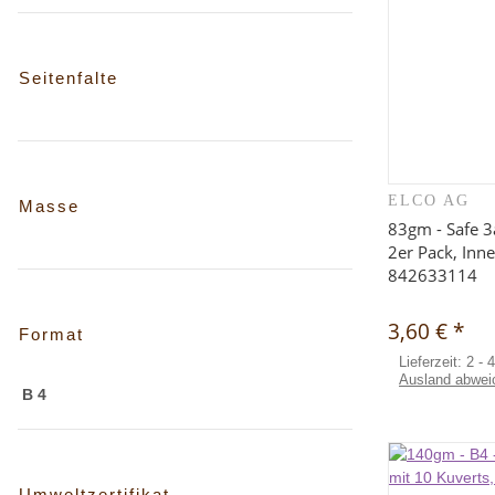
Seitenfalte
ELCO AG
Sc
Masse
83gm - Safe 3
2er Pack, Inn
842633114
3,60 €
*
Format
Lieferzeit:
2 - 
Ausland abwei
B 4
Umweltzertifikat