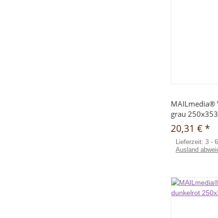
Sc
MAILmedia® 
grau 250x353
20,31 €
*
Lieferzeit:
3 - 
Ausland abwei