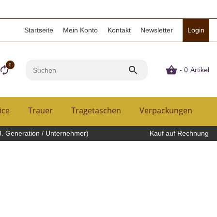
Startseite
Mein Konto
Kontakt
Newsletter
Login
0
- 0
Artikel
ice
Trauer
Tragetaschen
Verpackungen
H
3. Generation / Unternehmer)
Kauf auf Rechnung