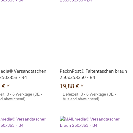
Schnellkauf
Schnellkauf
edia® Versandtaschen
PacknPost® Faltentaschen braun
250x353 - B4
250x353x50 - B4
4 €
*
19,88 €
*
zeit:
3 - 6 Werktage
(DE -
Lieferzeit:
3 - 6 Werktage
(DE -
nd abweichend)
Ausland abweichend)