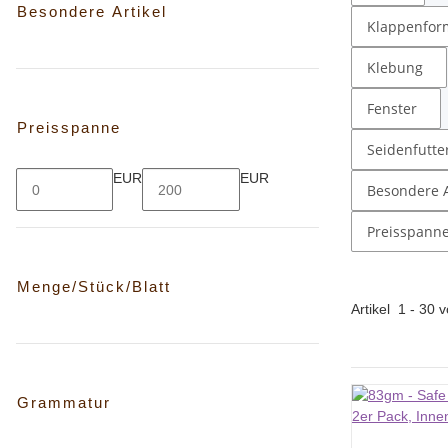
Besondere Artikel
Klappenfor
Klebung
Fenster
Preisspanne
Seidenfutte
EUR
EUR
Besondere A
Preisspann
Menge/Stück/Blatt
Artikel
1
-
30
v
Grammatur