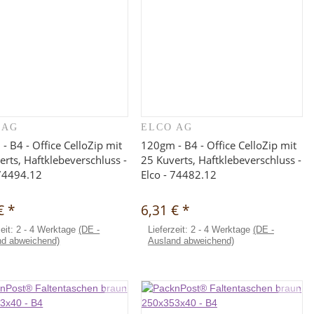
 AG
ELCO AG
Schnellkauf
Schnellkauf
- B4 - Office CelloZip mit
120gm - B4 - Office CelloZip mit
erts, Haftklebeverschluss -
25 Kuverts, Haftklebeverschluss -
 74494.12
Elco - 74482.12
 €
*
6,31 €
*
zeit:
2 - 4 Werktage
(DE -
Lieferzeit:
2 - 4 Werktage
(DE -
nd abweichend)
Ausland abweichend)