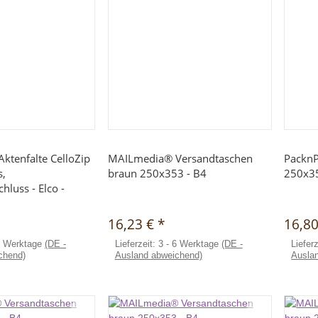
hnellkauf
Schnellkauf
Aktenfalte CelloZip
MAILmedia® Versandtaschen
PacknP
s,
braun 250x353 - B4
250x3
hluss - Elco -
16,23 €
*
16,8
4 Werktage
(DE -
Lieferzeit:
3 - 6 Werktage
(DE -
Liefer
chend)
Ausland abweichend)
Ausla