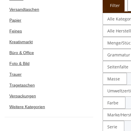
Filter
Versandtaschen
Alle Katego
Papier
Alle Herstel
Feines
Kreativmarkt
Menge/Stück
Büro & Office
Grammatur
Foto & Bild
Seitenfalte
Trauer
Masse
Tragetaschen
Umweltzerti
Verpackungen
Farbe
Weitere Kategorien
Marke/Herst
Serie