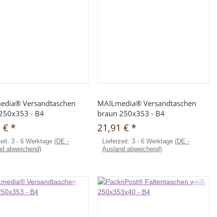
Schnellkauf
Schnellkauf
edia® Versandtaschen
MAILmedia® Versandtaschen
250x353 - B4
braun 250x353 - B4
5 €
*
21,91 €
*
zeit:
3 - 6 Werktage
(DE -
Lieferzeit:
3 - 6 Werktage
(DE -
nd abweichend)
Ausland abweichend)