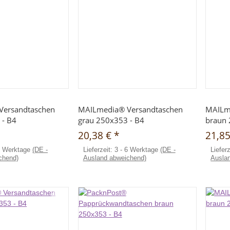
hnellkauf
Schnellkauf
Versandtaschen
MAILmedia® Versandtaschen
MAILm
 - B4
grau 250x353 - B4
braun 
20,38 €
*
21,8
6 Werktage
(DE -
Lieferzeit:
3 - 6 Werktage
(DE -
Liefer
chend)
Ausland abweichend)
Ausla