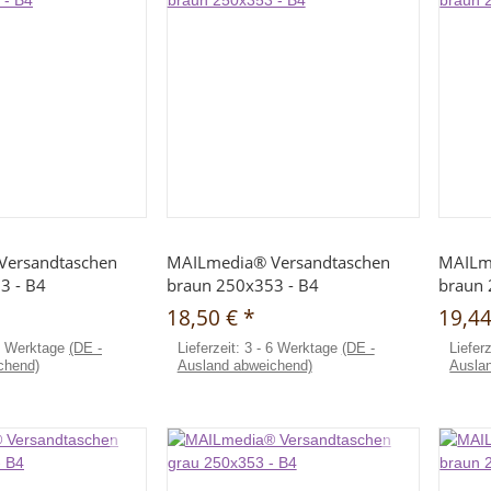
hnellkauf
Schnellkauf
Versandtaschen
MAILmedia® Versandtaschen
MAILm
3 - B4
braun 250x353 - B4
braun 
18,50 €
*
19,4
6 Werktage
(DE -
Lieferzeit:
3 - 6 Werktage
(DE -
Liefer
chend)
Ausland abweichend)
Ausla