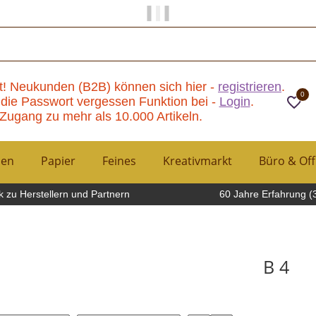
Papier und Mehr gibt es hier!
t! Neukunden (B2B) können sich hier -
registrieren
.
0
die Passwort vergessen Funktion bei -
Login
.
Zugang zu mehr als 10.000 Artikeln.
hen
Papier
Feines
Kreativmarkt
Büro & Off
 zu Herstellern und Partnern
60 Jahre Erfahrung (
B 4