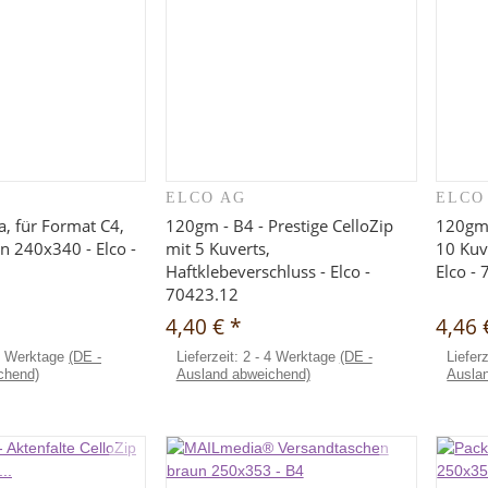
ELCO AG
ELCO
hnellkauf
Schnellkauf
a, für Format C4,
120gm - B4 - Prestige CelloZip
120gm 
en 240x340 - Elco -
mit 5 Kuverts,
10 Kuv
Haftklebeverschluss - Elco -
Elco -
70423.12
4,40 €
*
4,46
4 Werktage
(DE -
Lieferzeit:
2 - 4 Werktage
(DE -
Liefer
chend)
Ausland abweichend)
Ausla