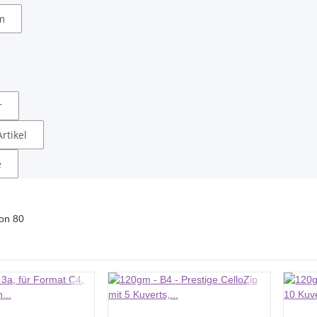
m
r
rtikel
e
on
80