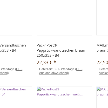
hnellkauf
Schnellkauf
Versandtaschen
PacknPost®
MAILm
0x353 - B4
Papprückwandtaschen braun
braun 
250x353 - B4
22,33 €
*
22,5
6 Werktage
(DE -
Lieferzeit:
3 - 6 Werktage
(DE -
Liefer
chend)
Ausland abweichend)
Ausla