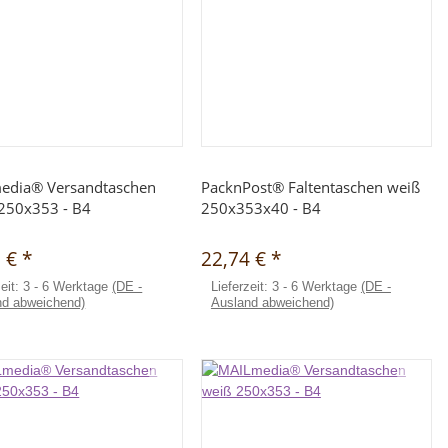
Schnellkauf
Schnellkauf
edia® Versandtaschen
PacknPost® Faltentaschen weiß
250x353 - B4
250x353x40 - B4
0 €
*
22,74 €
*
zeit:
3 - 6 Werktage
(DE -
Lieferzeit:
3 - 6 Werktage
(DE -
nd abweichend)
Ausland abweichend)