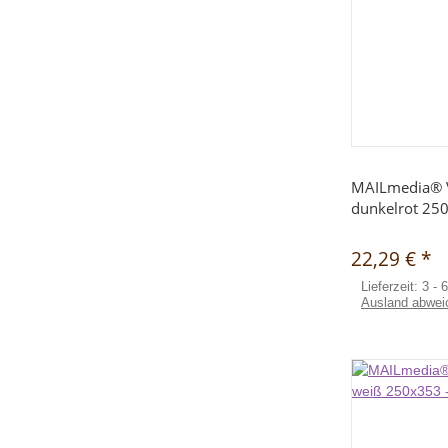
Sc
MAILmedia® 
dunkelrot 25
22,29 €
*
Lieferzeit:
3 - 
Ausland abwei